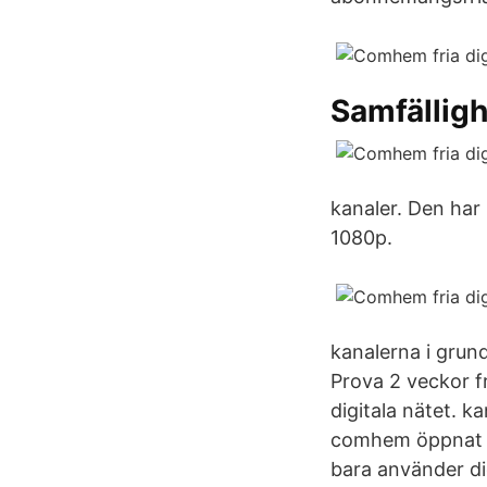
Samfälligh
kanaler. Den ha
1080p.
kanalerna i grund
Prova 2 veckor f
digitala nätet. k
comhem öppnat nå
bara använder di