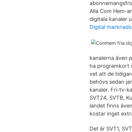
abonnemangsfria
Alla Com Hem-ans
digitala kanaler
Digital marknads
kanalerna även på
ha programkort 
vet att de tidig
behövs sedan janu
kanaler. Fri-tv-
SVT24, SVTB, Kun
landet finns äve
kostar inget extr
Det är SVT1, SVT