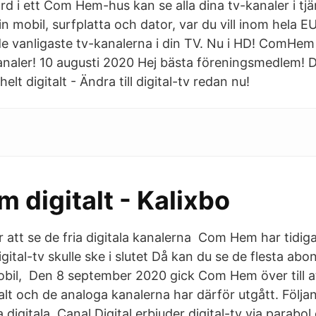
rd i ett Com Hem-hus kan se alla dina tv-kanaler i t
 mobil, surfplatta och dator, var du vill inom hela EU
e vanligaste tv-kanalerna i din TV. Nu i HD! ComHem ö
kanaler! 10 augusti 2020 Hej bästa föreningsmedlem!
helt digitalt - Ändra till digital-tv redan nu!
 digitalt - Kalixbo
r att se de fria digitala kanalerna Com Hem har tidig
igital-tv skulle ske i slutet Då kan du se de flesta a
obil, Den 8 september 2020 gick Com Hem över till a
talt och de analoga kanalerna har därför utgått. Följa
igitala Canal Digital erbjuder digital-tv via parabol o