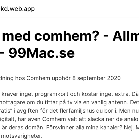
ckd.web.app
 med comhem? - All
 - 99Mac.se
ndning hos Comhem upphör 8 september 2020
a kräver inget programkort och kostar inget extra. 
mottagare om du tittar på tv via en vanlig antenn. Det
atis” i avgiften för det flerfamiljshus du bor i. Men nu,
igitalt, har även Comhem valt att släcka ner de ana
m är deras domän. Försvinner alla mina kanaler? Nej. 
a motsvarigheter.