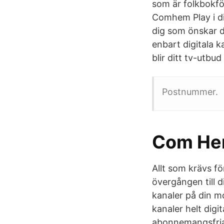
som är folkbokfö
Comhem Play i din
dig som önskar d
enbart digitala 
blir ditt tv-utbud 
Postnummer.
Com Hem
Allt som krävs fö
övergången till d
kanaler på din m
kanaler helt digi
abonnemangsfria d