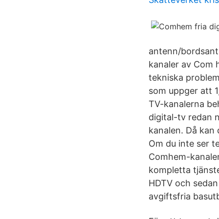
antenn/bordsanten
kanaler av Com h
tekniska problem
som uppger att 1
TV-kanalerna behö
digital-tv redan 
kanalen. Då kan 
Om du inte ser t
Comhem-kanalen.
kompletta tjänste
HDTV och sedan i
avgiftsfria basut