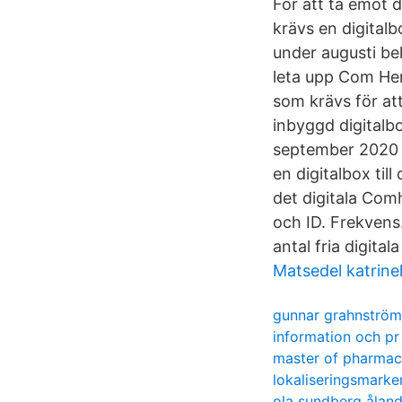
För att ta emot d
krävs en digitalb
under augusti beh
leta upp Com He
som krävs för att
inbyggd digital
september 2020 g
en digitalbox ti
det digitala Com
och ID. Frekvens.
antal fria digit
Matsedel katrin
gunnar grahnström
information och pr
master of pharmacy
lokaliseringsmarke
ola sundberg ålan