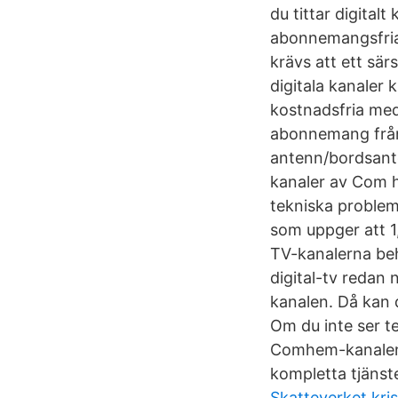
du tittar digita
abonnemangsfria 
krävs att ett sä
digitala kanaler 
kostnadsfria med
abonnemang från
antenn/bordsanten
kanaler av Com h
tekniska problem
som uppger att 1
TV-kanalerna behö
digital-tv redan 
kanalen. Då kan 
Om du inte ser t
Comhem-kanalen.
kompletta tjänste
Skatteverket kri