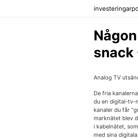
investeringarp
Någon
snack
Analog TV utsä
De fria kanalern
du en digital-tv-
kanaler du får “gr
marknätet blev d
i kabelnätet, so
med sina digital