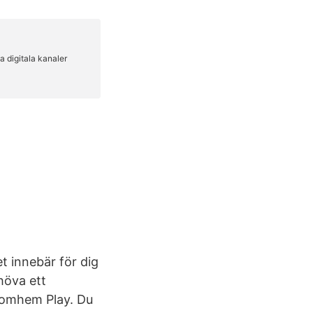
 innebär för dig
höva ett
 Comhem Play. Du