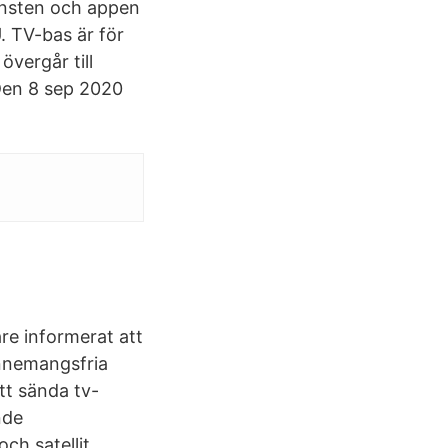
jänsten och appen
. TV-bas är för
vergår till
 Den 8 sep 2020
are informerat att
bonnemangsfria
tt sända tv-
nde
ch satellit.