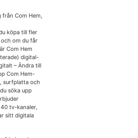
ng från Com Hem,
 köpa till fler
 och om du får
r är Com Hem
erade) digital-
talt – Ändra till
a upp Com Hem-
, surfplatta och
n du söka upp
rbjuder
140 tv-kanaler,
sitt digitala