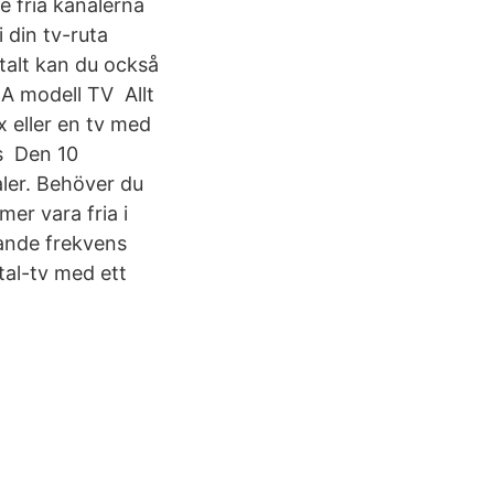
e fria kanalerna
 din tv-ruta
italt kan du också
A modell TV Allt
x eller en tv med
s Den 10
ler. Behöver du
er vara fria i
jande frekvens
tal-tv med ett