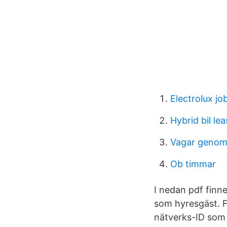
Electrolux jo
Hybrid bil lea
Vagar genom
Ob timmar
I nedan pdf finn
som hyresgäst. Fö
nätverks-ID som 