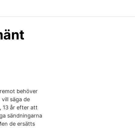
mänt
Däremot behöver
 vill säga de
 13 år efter att
loga sändningarna
Men de ersätts