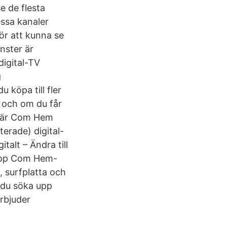
e de flesta
essa kanaler
ör att kunna se
nster är
igital-TV
g
 köpa till fler
 och om du får
r är Com Hem
erade) digital-
talt – Ändra till
a upp Com Hem-
, surfplatta och
n du söka upp
rbjuder