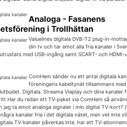
Analoga - Fasanens
etsförening i Trollhättan
Valuelines digitala DVB-T2 plug-in-motta
din tv och tar emot alla fria kanaler i Sv
r utrustats med USB-ingång samt SCART- och HDMI-u
ComHem sänder nu ett antal digitala kanal
föreningens kabeltynät tillsammans med
utbudet. Digitala. Streama Viaplay och dina kanaler f
ritt Har du redan ett TV-paket via ComHem så använ
an jag ta emot analoga signaler i min digital TV-kort? (
gra kanaler fria i det digitala nätet, men vet inte v
gitala TV-kanaler påverkas inte. har ett TV-abonnem