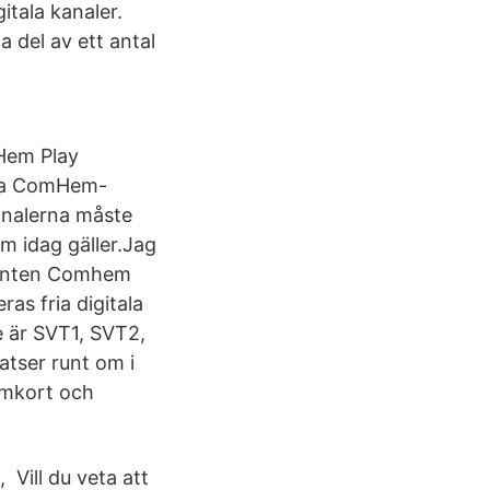
tala kanaler.
 del av ett antal
Hem Play
sta ComHem-
kanalerna måste
 idag gäller.Jag
rrenten Comhem
as fria digitala
e är SVT1, SVT2,
tser runt om i
ramkort och
Vill du veta att