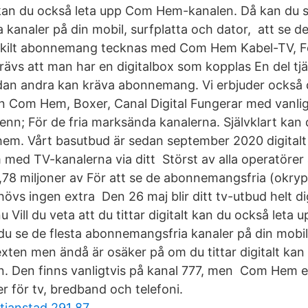
lt kan du också leta upp Com Hem-kanalen. Då kan du s
kanaler på din mobil, surfplatta och dator, att se d
rskilt abonnemang tecknas med Com Hem Kabel-TV, F
krävs att man har en digitalbox som kopplas En del tjä
an andra kan kräva abonnemang. Vi erbjuder också d
 Com Hem, Boxer, Canal Digital Fungerar med vanli
n; För de fria marksända kanalerna. Självklart kan du
em. Vårt basutbud är sedan september 2020 digitalt
 med TV-kanalerna via ditt Störst av alla operatöre
,78 miljoner av För att se de abonnemangsfria (okrypt
vs ingen extra Den 26 maj blir ditt tv-utbud helt digi
nu Vill du veta att du tittar digitalt kan du också let
du se de flesta abonnemangsfria kanaler på din mobil
exten men ändå är osäker på om du tittar digitalt ka
 Den finns vanligtvis på kanal 777, men Com Hem e
r för tv, bredband och telefoni.
stianstad 291 87