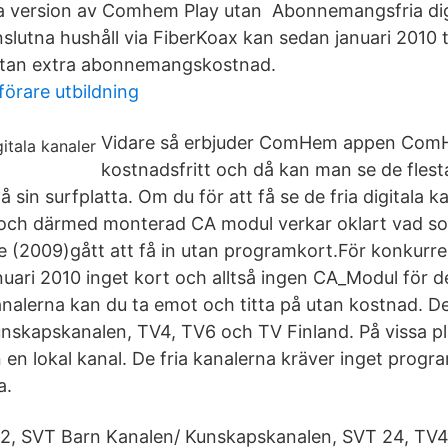
 version av Comhem Play utan Abonnemangsfria digi
lutna hushåll via FiberKoax kan sedan januari 2010 ta
 utan extra abonnemangskostnad.
förare utbildning
Vidare så erbjuder ComHem appen Com
kostnadsfritt och då kan man se de fle
 sin surfplatta. Om du för att få se de fria digitala 
och därmed monterad CA modul verkar oklart vad som
are (2009)gått att få in utan programkort.För konku
ari 2010 inget kort och alltså ingen CA_Modul för der
kanalerna kan du ta emot och titta på utan kostnad. D
skapskanalen, TV4, TV6 och TV Finland. På vissa pla
n en lokal kanal. De fria kanalerna kräver inget prog
a.
2, SVT Barn Kanalen/ Kunskapskanalen, SVT 24, TV4, 